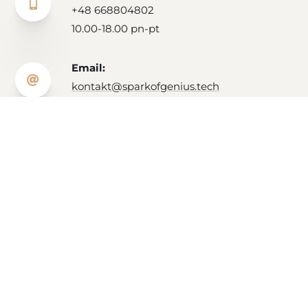

+48 668804802
10.00-18.00 pn-pt
Email:

kontakt@sparkofgenius.tech
Jeśli chcesz umówić się na bezpłatną 30-minutową
analizę, skontaktować się w sprawie warsztatu,
projektu lub po prostu zapytać o poradę, podaj
dogodny termin na spotkanie, abyśmy mogli omówić,
jak najlepiej odpowiedzieć na potrzeby Twojej firmy.